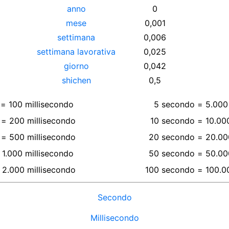
anno
0
mese
0,001
settimana
0,006
settimana lavorativa
0,025
giorno
0,042
shichen
0,5
=
100
millisecondo
5
secondo
=
5.000
=
200
millisecondo
10
secondo
=
10.00
=
500
millisecondo
20
secondo
=
20.00
1.000
millisecondo
50
secondo
=
50.00
2.000
millisecondo
100
secondo
=
100.0
Secondo
Millisecondo