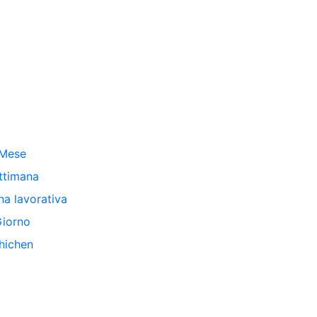
Mese
ttimana
na lavorativa
iorno
hichen