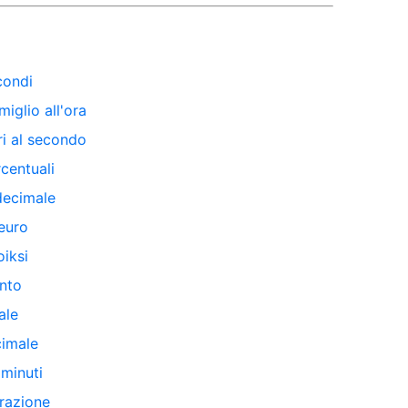
condi
miglio all'ora
tri al secondo
rcentuali
decimale
euro
iksi
nto
ale
cimale
 minuti
frazione