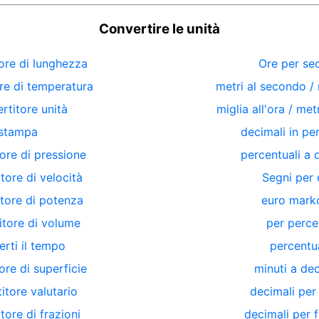
Convertire le unità
ore di lunghezza
Ore per se
re di temperatura
metri al secondo / 
rtitore unità
miglia all'ora / me
stampa
decimali in pe
ore di pressione
percentuali a 
tore di velocità
Segni per 
tore di potenza
euro marko
itore di volume
per perce
rti il ​​tempo
percentu
ore di superficie
minuti a de
itore valutario
decimali per
tore di frazioni
decimali per 