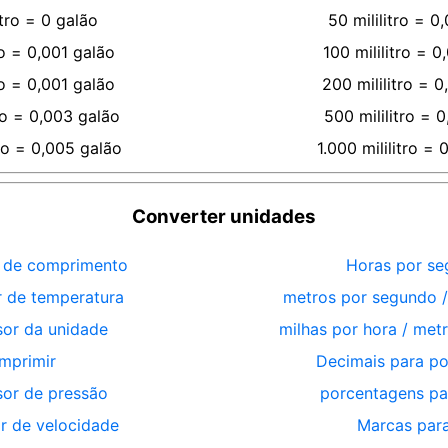
itro
=
0
galão
50
mililitro
=
0,
o
=
0,001
galão
100
mililitro
=
0
o
=
0,001
galão
200
mililitro
=
0
ro
=
0,003
galão
500
mililitro
=
0
ro
=
0,005
galão
1.000
mililitro
=
0
Converter unidades
 de comprimento
Horas por s
r de temperatura
metros por segundo /
sor da unidade
milhas por hora / met
imprimir
Decimais para p
sor de pressão
porcentagens pa
r de velocidade
Marcas para