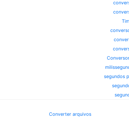
conver
conver
Tim
converso
conver
conver
Conversor
milissegu
segundos p
segundo
segund
Converter arquivos