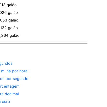
013
galão
,026
galão
,053
galão
,132
galão
,264
galão
egundos
 milha por hora
ros por segundo
orcentagem
ra decimal
 euro