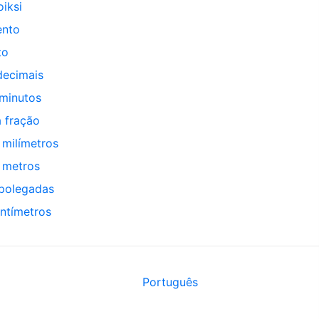
iksi
ento
to
decimais
minutos
 fração
 milímetros
 metros
 polegadas
ntímetros
Português