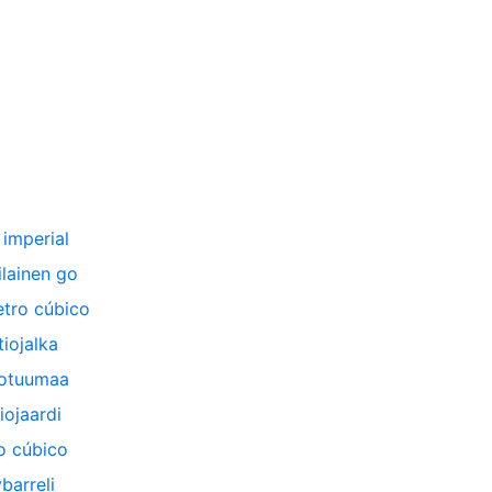
 imperial
lainen go
tro cúbico
tiojalka
iotuumaa
iojaardi
o cúbico
ybarreli