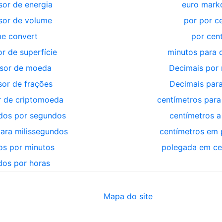
sor de energia
euro marko
sor de volume
por por c
e convert
por cen
r de superfície
minutos para 
sor de moeda
Decimais por 
sor de frações
Decimais para
 de criptomoeda
centímetros para
ndos por segundos
centímetros a
ara milissegundos
centímetros em
s por minutos
polegada em ce
os por horas
Mapa do site