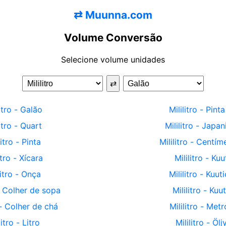
⇄
Muunna.com
Volume Conversão
Selecione volume unidades
⇄
itro
-
Galão
Mililitro
-
Pinta
itro
-
Quart
Mililitro
-
Japani
litro
-
Pinta
Mililitro
-
Centíme
itro
-
Xícara
Mililitro
-
Kuu
litro
-
Onça
Mililitro
-
Kuut
-
Colher de sopa
Mililitro
-
Kuut
-
Colher de chá
Mililitro
-
Metr
litro
-
Litro
Mililitro
-
Ölj