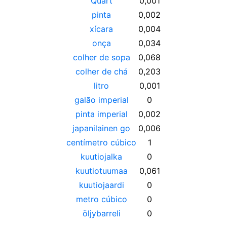
Quart
0,001
pinta
0,002
xícara
0,004
onça
0,034
colher de sopa
0,068
colher de chá
0,203
litro
0,001
galão imperial
0
pinta imperial
0,002
japanilainen go
0,006
centímetro cúbico
1
kuutiojalka
0
kuutiotuumaa
0,061
kuutiojaardi
0
metro cúbico
0
öljybarreli
0