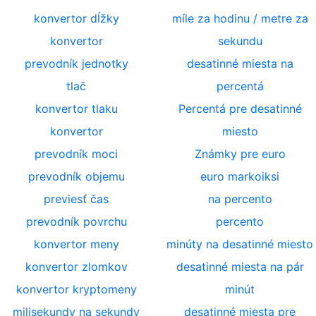
konvertor dĺžky
míle za hodinu / metre za
konvertor
sekundu
prevodník jednotky
desatinné miesta na
tlač
percentá
konvertor tlaku
Percentá pre desatinné
konvertor
miesto
prevodník moci
Známky pre euro
prevodník objemu
euro markoiksi
previesť čas
na percento
prevodník povrchu
percento
konvertor meny
minúty na desatinné miesto
konvertor zlomkov
desatinné miesta na pár
konvertor kryptomeny
minút
milisekundy na sekundy
desatinné miesta pre