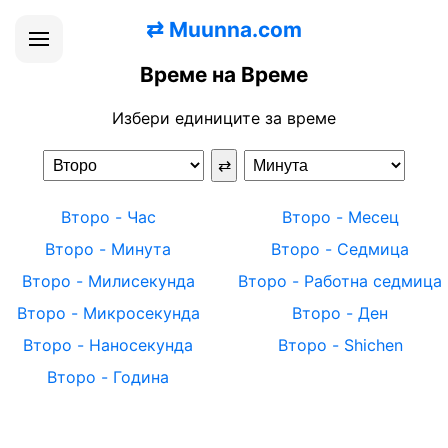
⇄
Muunna.com
Време на Време
Избери единиците за време
⇄
Второ
-
Час
Второ
-
Месец
Второ
-
Минута
Второ
-
Седмица
Второ
-
Милисекунда
Второ
-
Работна седмица
Второ
-
Микросекунда
Второ
-
Ден
Второ
-
Наносекунда
Второ
-
Shichen
Второ
-
Година