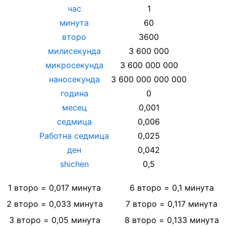
час
1
минута
60
второ
3600
милисекунда
3 600 000
микросекунда
3 600 000 000
наносекунда
3 600 000 000 000
година
0
месец
0,001
седмица
0,006
Работна седмица
0,025
ден
0,042
shichen
0,5
1
второ
=
0,017
минута
6
второ
=
0,1
минута
2
второ
=
0,033
минута
7
второ
=
0,117
минута
3
второ
=
0,05
минута
8
второ
=
0,133
минута