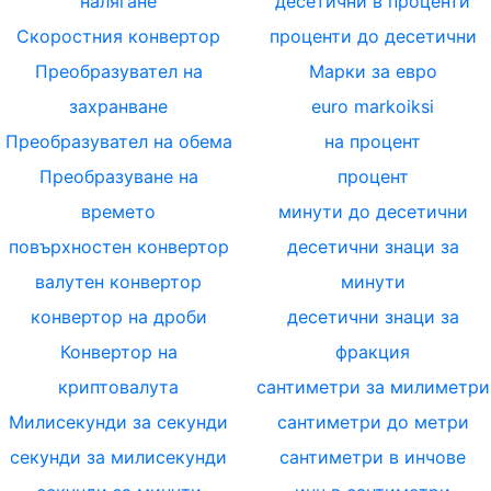
налягане
десетични в проценти
Скоростния конвертор
проценти до десетични
Преобразувател на
Марки за евро
захранване
euro markoiksi
Преобразувател на обема
на процент
Преобразуване на
процент
времето
минути до десетични
повърхностен конвертор
десетични знаци за
валутен конвертор
минути
конвертор на дроби
десетични знаци за
Конвертор на
фракция
криптовалута
сантиметри за милиметри
Милисекунди за секунди
сантиметри до метри
секунди за милисекунди
сантиметри в инчове