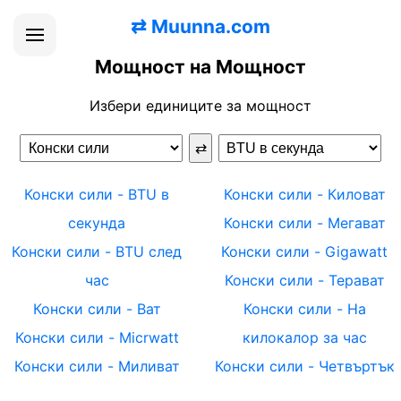
⇄
Muunna.com
Мощност на Мощност
Избери единиците за мощност
⇄
Конски сили
-
BTU в
Конски сили
-
Киловат
секунда
Конски сили
-
Мегават
Конски сили
-
BTU след
Конски сили
-
Gigawatt
час
Конски сили
-
Терават
Конски сили
-
Ват
Конски сили
-
На
Конски сили
-
Micrwatt
килокалор за час
Конски сили
-
Миливат
Конски сили
-
Четвъртък