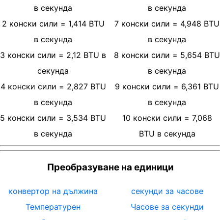
в секунда
в секунда
2
конски сили
=
1,414
BTU
7
конски сили
=
4,948
BTU
в секунда
в секунда
3
конски сили
=
2,12
BTU в
8
конски сили
=
5,654
BTU
секунда
в секунда
4
конски сили
=
2,827
BTU
9
конски сили
=
6,361
BTU
в секунда
в секунда
5
конски сили
=
3,534
BTU
10
конски сили
=
7,068
в секунда
BTU в секунда
Преобразуване на единици
конвертор на дължина
секунди за часове
Температурен
Часове за секунди