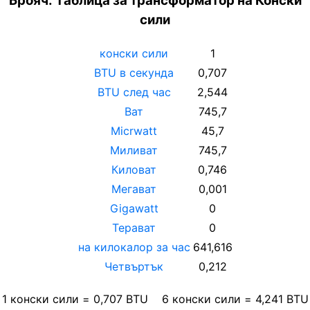
Брояч: Таблица за трансформатор на Конски
сили
конски сили
1
BTU в секунда
0,707
BTU след час
2,544
Ват
745,7
Micrwatt
45,7
Миливат
745,7
Киловат
0,746
Мегават
0,001
Gigawatt
0
Терават
0
на килокалор за час
641,616
Четвъртък
0,212
1
конски сили
=
0,707
BTU
6
конски сили
=
4,241
BTU