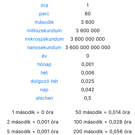
óra
1
perc
60
második
3 600
milliszekundum
3 600 000
mikroszekundum
3 600 000 000
nanosekundum
3 600 000 000 000
év
0
hónap
0,001
hét
0,006
dolgozó hét
0,025
nap
0,042
shichen
0,5
1
második
=
0
óra
50
második
=
0,014
óra
2
második
=
0,001
óra
100
második
=
0,028
óra
5
második
=
0,001
óra
200
második
=
0,056
óra