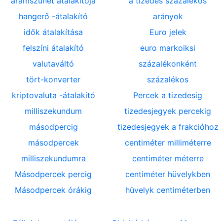
áramszünet átalakítója
a tizedes százalékos
hangerő -átalakító
arányok
idők átalakítása
Euro jelek
felszíni átalakító
euro markoiksi
valutaváltó
százalékonként
tört-konverter
százalékos
kriptovaluta -átalakító
Percek a tizedesig
milliszekundum
tizedesjegyek percekig
másodpercig
tizedesjegyek a frakcióhoz
másodpercek
centiméter milliméterre
milliszekundumra
centiméter méterre
Másodpercek percig
centiméter hüvelykben
Másodpercek órákig
hüvelyk centiméterben