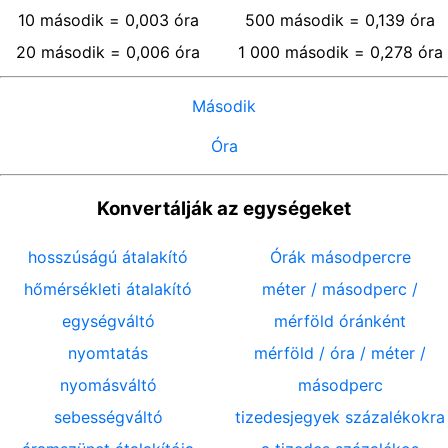
10
második
=
0,003
óra
500
második
=
0,139
óra
20
második
=
0,006
óra
1 000
második
=
0,278
óra
Második
Óra
Konvertálják az egységeket
hosszúságú átalakító
Órák másodpercre
hőmérsékleti átalakító
méter / másodperc /
egységváltó
mérföld óránként
nyomtatás
mérföld / óra / méter /
nyomásváltó
másodperc
sebességváltó
tizedesjegyek százalékokra