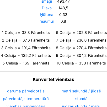
smagi
493,47
Disks
148,5
Ņūtona
0,33
reaumur
0,8
1
Celsija
=
33,8
Fārenheits
6
Celsija
=
202,8
Fārenheits
2
Celsija
=
67,6
Fārenheits
7
Celsija
=
236,6
Fārenheits
3
Celsija
=
101,4
Fārenheits
8
Celsija
=
270,4
Fārenheits
4
Celsija
=
135,2
Fārenheits
9
Celsija
=
304,2
Fārenheits
5
Celsija
=
169
Fārenheits
10
Celsija
=
338
Fārenheits
Konvertēt vienības
garuma pārveidotājs
metri sekundē / jūdzē
pārveidotājs temperatūrā
stundā
vienības pārveidotājs
jūdzes stundā / metri