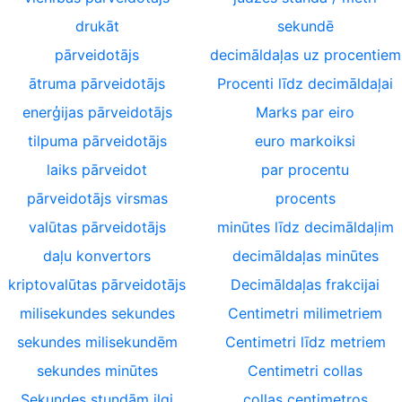
drukāt
sekundē
pārveidotājs
decimāldaļas uz procentiem
ātruma pārveidotājs
Procenti līdz decimāldaļai
enerģijas pārveidotājs
Marks par eiro
tilpuma pārveidotājs
euro markoiksi
laiks pārveidot
par procentu
pārveidotājs virsmas
procents
valūtas pārveidotājs
minūtes līdz decimāldaļim
daļu konvertors
decimāldaļas minūtes
kriptovalūtas pārveidotājs
Decimāldaļas frakcijai
milisekundes sekundes
Centimetri milimetriem
sekundes milisekundēm
Centimetri līdz metriem
sekundes minūtes
Centimetri collas
Sekundes stundām ilgi
collas centimetros