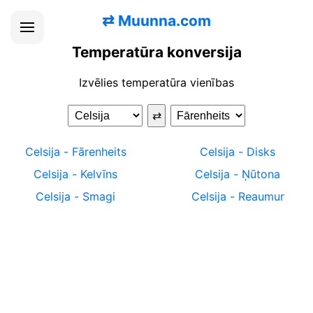
⇄
Muunna.com
Temperatūra konversija
Izvēlies temperatūra vienības
⇄
Celsija
-
Fārenheits
Celsija
-
Disks
Celsija
-
Kelvīns
Celsija
-
Ņūtona
Celsija
-
Smagi
Celsija
-
Reaumur