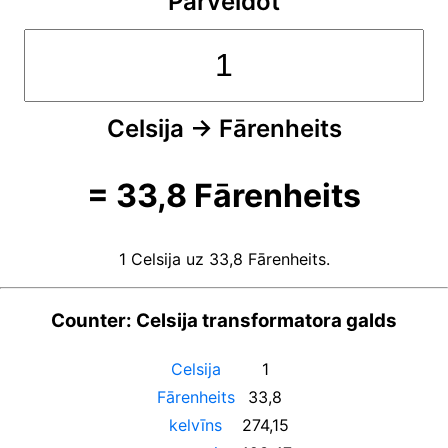
Pārveidot
Celsija
→
Fārenheits
=
33,8
Fārenheits
1 Celsija uz 33,8 Fārenheits.
Counter: Celsija transformatora galds
Celsija
1
Fārenheits
33,8
kelvīns
274,15