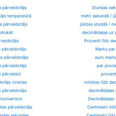
 pārveidotājs
Stundas se
tājs temperatūrā
metri sekundē / j
s pārveidotājs
jūdzes stundā / m
drukāt
decimāldaļas uz 
rveidotājs
Procenti līdz de
 pārveidotājs
Marks par 
as pārveidotājs
euro marko
a pārveidotājs
par proce
s pārveidot
procen
dotājs virsmas
minūtes līdz de
s pārveidotājs
decimāldaļas 
 konvertors
Decimāldaļas f
ūtas pārveidotājs
Centimetri mil
undes sekundes
Centimetri līd