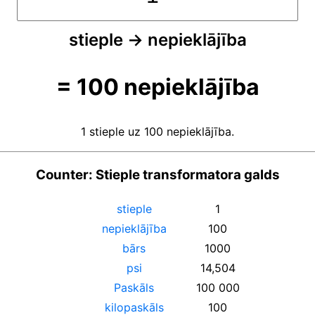
stieple
→
nepieklājība
=
100
nepieklājība
1 stieple uz 100 nepieklājība.
Counter: Stieple transformatora galds
stieple
1
nepieklājība
100
bārs
1000
psi
14,504
Paskāls
100 000
kilopaskāls
100