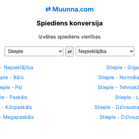
⇄
Muunna.com
Spiediens konversija
Izvēlies spiediens vienības
⇄
-
Nepieklājība
Stieple
-
Giga
eple
-
Bārs
Stieple
-
Normāla
ieple
-
Psi
Stieple
-
Tehnisk
le
-
Paskāls
Stieple
-
-
Kilopaskāls
Stieple
-
Dzīvsudra
-
Megapaskāls
Stieple
-
Dzīvsud