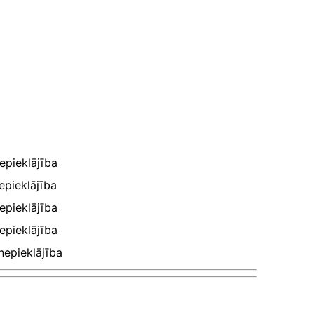
epieklājība
epieklājība
epieklājība
epieklājība
nepieklājība