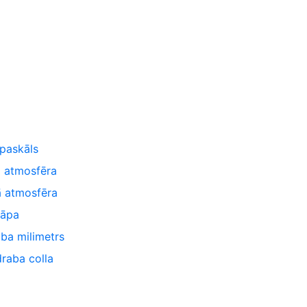
paskāls
 atmosfēra
ā atmosfēra
Lāpa
ba milimetrs
raba colla