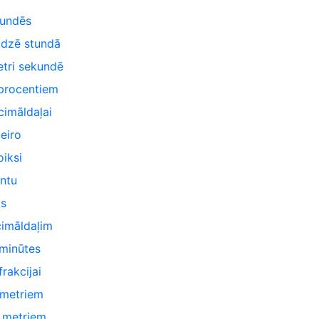
kundēs
ūdzē stundā
etri sekundē
procentiem
cimāldaļai
eiro
iksi
ntu
ts
cimāldaļim
minūtes
rakcijai
imetriem
z metriem