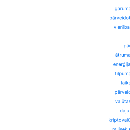
garuma
pārveido
vienība
pā
ātruma
enerģij
tilpum
laik
pārvei
valūta
daļu
kriptoval
milisek