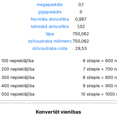
megapaskāls
0,1
gigapaskāls
0
Normāla atmosfēra
0,987
tehniskā atmosfēra
1,02
lāpa
750,062
dzīvsudraba milimetrs
750,062
dzīvsudraba colla
29,53
100
nepieklājība
6
stieple
=
600
n
200
nepieklājība
7
stieple
=
700
n
300
nepieklājība
8
stieple
=
800
n
400
nepieklājība
9
stieple
=
900
n
500
nepieklājība
10
stieple
=
1000
Konvertēt vienības