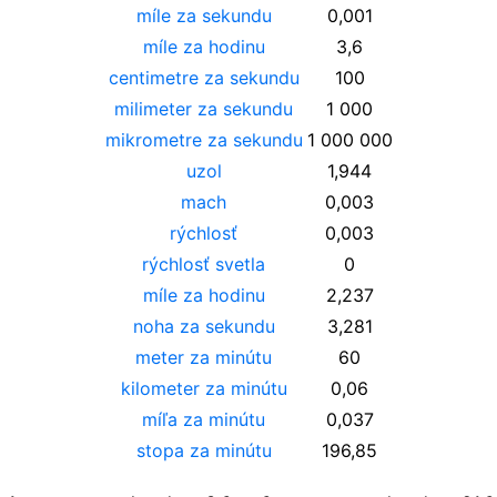
míle za sekundu
0,001
míle za hodinu
3,6
centimetre za sekundu
100
milimeter za sekundu
1 000
mikrometre za sekundu
1 000 000
uzol
1,944
mach
0,003
rýchlosť
0,003
rýchlosť svetla
0
míle za hodinu
2,237
noha za sekundu
3,281
meter za minútu
60
kilometer za minútu
0,06
míľa za minútu
0,037
stopa za minútu
196,85