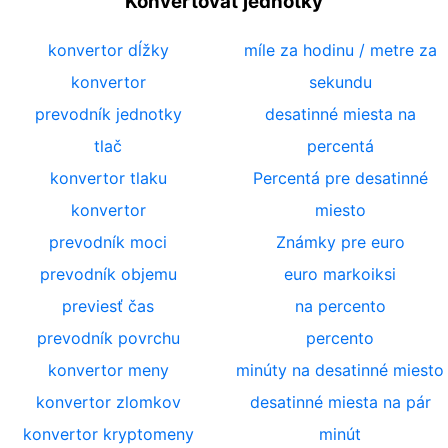
Konvertovať jednotky
konvertor dĺžky
míle za hodinu / metre za
konvertor
sekundu
prevodník jednotky
desatinné miesta na
tlač
percentá
konvertor tlaku
Percentá pre desatinné
konvertor
miesto
prevodník moci
Známky pre euro
prevodník objemu
euro markoiksi
previesť čas
na percento
prevodník povrchu
percento
konvertor meny
minúty na desatinné miesto
konvertor zlomkov
desatinné miesta na pár
konvertor kryptomeny
minút