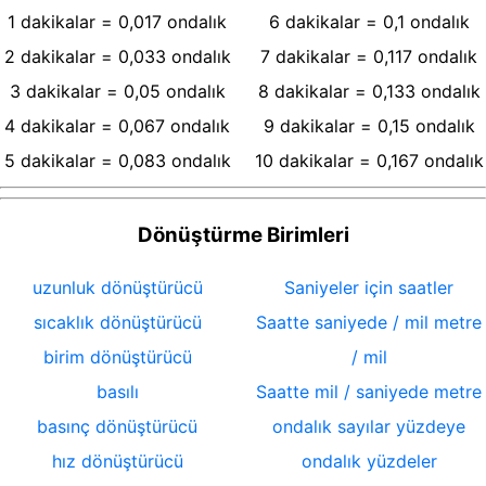
1
dakikalar
=
0,017
ondalık
6
dakikalar
=
0,1
ondalık
2
dakikalar
=
0,033
ondalık
7
dakikalar
=
0,117
ondalık
3
dakikalar
=
0,05
ondalık
8
dakikalar
=
0,133
ondalık
4
dakikalar
=
0,067
ondalık
9
dakikalar
=
0,15
ondalık
5
dakikalar
=
0,083
ondalık
10
dakikalar
=
0,167
ondalık
Dönüştürme Birimleri
uzunluk dönüştürücü
Saniyeler için saatler
sıcaklık dönüştürücü
Saatte saniyede / mil metre
birim dönüştürücü
/ mil
basılı
Saatte mil / saniyede metre
basınç dönüştürücü
ondalık sayılar yüzdeye
hız dönüştürücü
ondalık yüzdeler