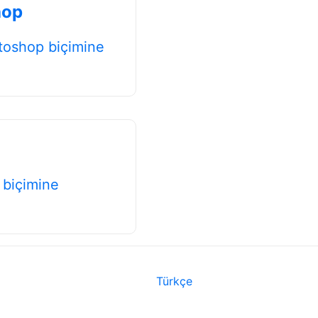
hop
toshop biçimine
 biçimine
Türkçe