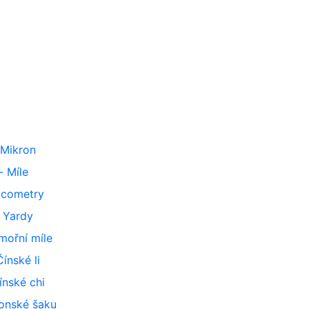
Mikron
-
Míle
icometry
-
Yardy
mořní míle
Čínské li
ínské chi
onské šaku