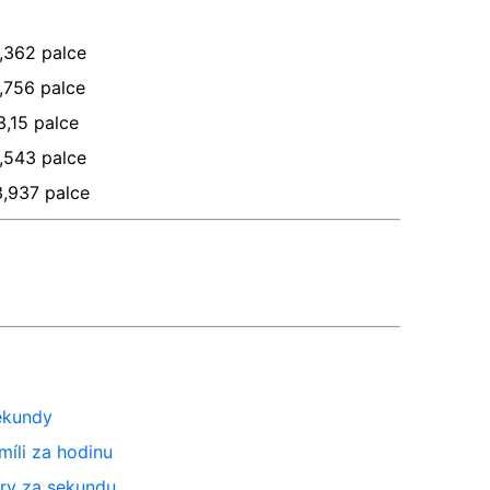
,362
palce
,756
palce
3,15
palce
,543
palce
3,937
palce
ekundy
míli za hodinu
try za sekundu