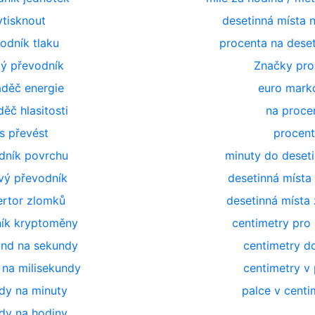
ytisknout
desetinná místa 
odník tlaku
procenta na dese
lý převodník
Značky pro
aděč energie
euro marko
ěč hlasitosti
na proce
s převést
procen
dník povrchu
minuty do deset
ý převodník
desetinná místa
rtor zlomků
desetinná místa
ík kryptoměny
centimetry pro 
und na sekundy
centimetry d
 na milisekundy
centimetry v 
dy na minuty
palce v centi
dy na hodiny