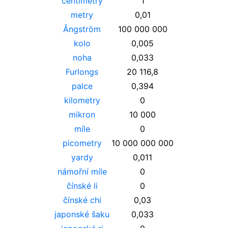
centimetry
1
metry
0,01
Ångström
100 000 000
kolo
0,005
noha
0,033
Furlongs
20 116,8
palce
0,394
kilometry
0
mikron
10 000
míle
0
picometry
10 000 000 000
yardy
0,011
námořní míle
0
čínské li
0
čínské chi
0,03
japonské šaku
0,033