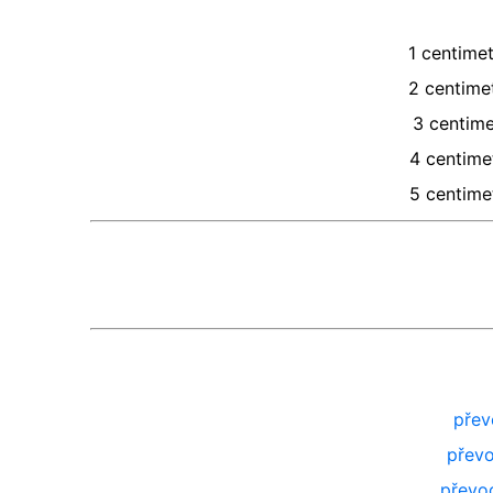
1
centimet
2
centime
3
centime
4
centime
5
centime
přev
převo
převo