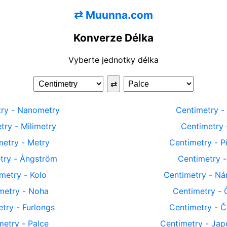
⇄
Muunna.com
Konverze Délka
Vyberte jednotky délka
⇄
ry
-
Nanometry
Centimetry
-
try
-
Milimetry
Centimetry
metry
-
Metry
Centimetry
-
P
try
-
Ångström
Centimetry
metry
-
Kolo
Centimetry
-
Ná
metry
-
Noha
Centimetry
-
etry
-
Furlongs
Centimetry
-
Č
metry
-
Palce
Centimetry
-
Jap