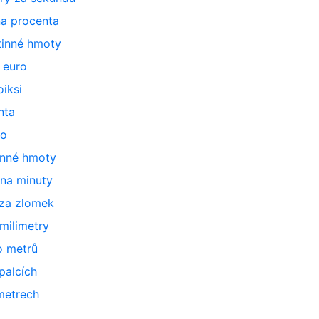
na procenta
tinné hmoty
 euro
iksi
nta
to
inné hmoty
 na minuty
 za zlomek
milimetry
o metrů
palcích
metrech