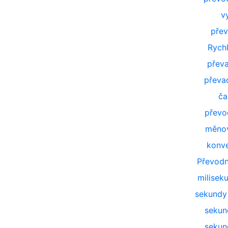
v
přev
Rych
přev
převad
ča
převo
měnov
konve
Převodn
milisek
sekundy
sekun
sekun