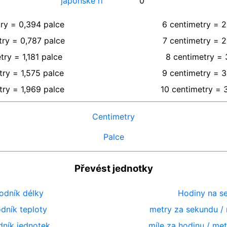
japonské ri
0
ry
=
0,394
palce
6
centimetry
=
2
try
=
0,787
palce
7
centimetry
=
2
try
=
1,181
palce
8
centimetry
=
try
=
1,575
palce
9
centimetry
=
3
try
=
1,969
palce
10
centimetry
=
Centimetry
Palce
Převést jednotky
odník délky
Hodiny na s
dník teploty
metry za sekundu / 
dník jednotek
míle za hodinu / me