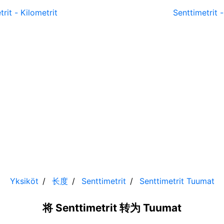
trit
-
Kilometrit
Senttimetrit
Yksiköt
长度
Senttimetrit
Senttimetrit
Tuumat
将 Senttimetrit 转为 Tuumat