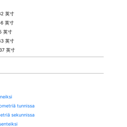
62
英寸
56
英寸
5
英寸
43
英寸
37
英寸
neiksi
lometriä tunnissa
metriä sekunnissa
senteiksi