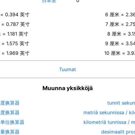
日本里
0
=
0.394
英寸
6
厘米
=
2.3
=
0.787
英寸
7
厘米
=
2.7
米
=
1.181
英寸
8
厘米
=
3.1
=
1.575
英寸
9
厘米
=
3.5
=
1.969
英寸
10
厘米
=
3.9
Tuumat
Muunna yksikköjä
长度换算器
tunnit sekun
温度换算器
metriä sekunnissa / ki
量单位换算器
kilometriä tunnissa / 
重量换算器
desimaalit pro