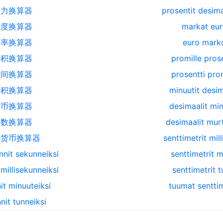
压力换算器
prosentit desima
速度换算器
markat eur
功率换算器
euro marko
体积换算器
promille pros
时间换算器
prosentti prom
面积换算器
minuutit desim
货币换算器
desimaalit min
分数换算器
desimaalit mur
密货币换算器
senttimetrit mill
nnit sekunneiksi
senttimetrit m
millisekunneiksi
senttimetrit 
it minuuteiksi
tuumat senttim
nit tunneiksi