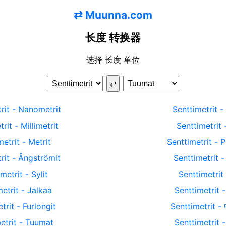
⇄
Muunna.com
长度 转换器
选择 长度 单位
⇄
rit
-
Nanometrit
Senttimetrit
-
trit
-
Millimetrit
Senttimetrit
metrit
-
Metrit
Senttimetrit
-
P
rit
-
Ångströmit
Senttimetrit
metrit
-
Sylit
Senttimetrit
etrit
-
Jalkaa
Senttimetrit
trit
-
Furlongit
Senttimetrit
-
etrit
-
Tuumat
Senttimetrit