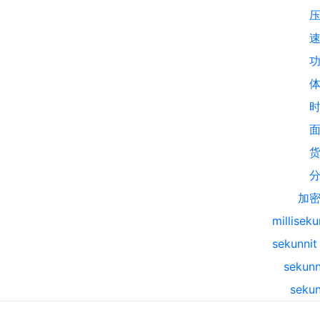
加
milliseku
sekunnit 
sekunn
sekun