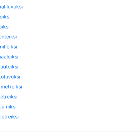
aliluvuksi
oiksi
iksi
enteiksi
illeiksi
aaleiksi
uuteiksi
toluvuksi
imetreiksi
etreiksi
tuumiksi
etreiksi