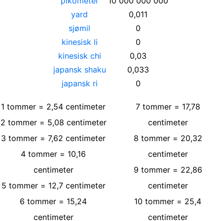
pikometer
10 000 000 000
yard
0,011
sjømil
0
kinesisk li
0
kinesisk chi
0,03
japansk shaku
0,033
japansk ri
0
1
tommer
=
2,54
centimeter
7
tommer
=
17,78
2
tommer
=
5,08
centimeter
centimeter
3
tommer
=
7,62
centimeter
8
tommer
=
20,32
4
tommer
=
10,16
centimeter
centimeter
9
tommer
=
22,86
5
tommer
=
12,7
centimeter
centimeter
6
tommer
=
15,24
10
tommer
=
25,4
centimeter
centimeter