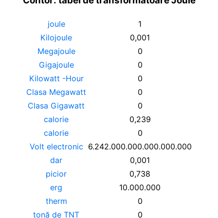
Contor: tabel de transformatoare Joule
joule
1
Kilojoule
0,001
Megajoule
0
Gigajoule
0
Kilowatt -Hour
0
Clasa Megawatt
0
Clasa Gigawatt
0
calorie
0,239
calorie
0
Volt electronic
6.242.000.000.000.000.000
dar
0,001
picior
0,738
erg
10.000.000
therm
0
tonă de TNT
0