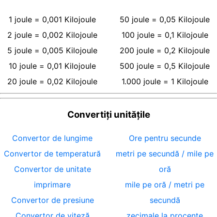
1
joule
=
0,001
Kilojoule
50
joule
=
0,05
Kilojoule
2
joule
=
0,002
Kilojoule
100
joule
=
0,1
Kilojoule
5
joule
=
0,005
Kilojoule
200
joule
=
0,2
Kilojoule
10
joule
=
0,01
Kilojoule
500
joule
=
0,5
Kilojoule
20
joule
=
0,02
Kilojoule
1.000
joule
=
1
Kilojoule
Convertiți unitățile
Convertor de lungime
Ore pentru secunde
Convertor de temperatură
metri pe secundă / mile pe
Convertor de unitate
oră
imprimare
mile pe oră / metri pe
Convertor de presiune
secundă
Convertor de viteză
zecimale la procente