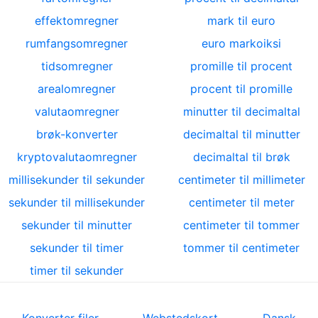
effektomregner
mark til euro
rumfangsomregner
euro markoiksi
tidsomregner
promille til procent
arealomregner
procent til promille
valutaomregner
minutter til decimaltal
brøk-konverter
decimaltal til minutter
kryptovalutaomregner
decimaltal til brøk
millisekunder til sekunder
centimeter til millimeter
sekunder til millisekunder
centimeter til meter
sekunder til minutter
centimeter til tommer
sekunder til timer
tommer til centimeter
timer til sekunder
Konverter filer
Webstedskort
Dansk