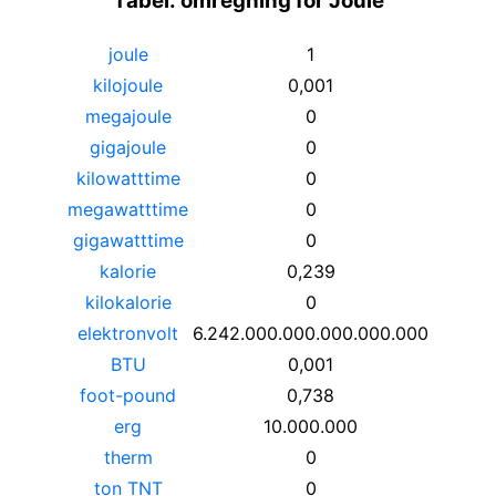
Tabel: omregning for Joule
joule
1
kilojoule
0,001
megajoule
0
gigajoule
0
kilowatttime
0
megawatttime
0
gigawatttime
0
kalorie
0,239
kilokalorie
0
elektronvolt
6.242.000.000.000.000.000
BTU
0,001
foot-pound
0,738
erg
10.000.000
therm
0
ton TNT
0