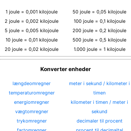
1
joule
=
0,001
kilojoule
50
joule
=
0,05
kilojoule
2
joule
=
0,002
kilojoule
100
joule
=
0,1
kilojoule
5
joule
=
0,005
kilojoule
200
joule
=
0,2
kilojoule
10
joule
=
0,01
kilojoule
500
joule
=
0,5
kilojoule
20
joule
=
0,02
kilojoule
1.000
joule
=
1
kilojoule
Konverter enheder
længdeomregner
meter i sekund / kilometer i
temperaturomregner
timen
energiomregner
kilometer i timen / meter i
vægtomregner
sekund
trykomregner
decimaler til procent
fartomregner
procent til decimaltal