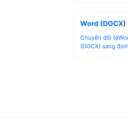
Word (DOCX)
Chuyển đổi tệWo
(DOCX) sang địn