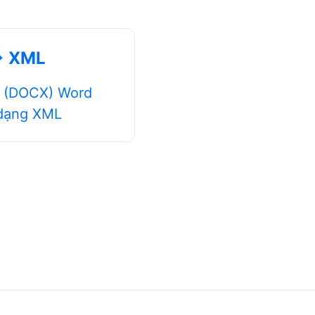
→ XML
d (DOCX) Word
 dạng XML