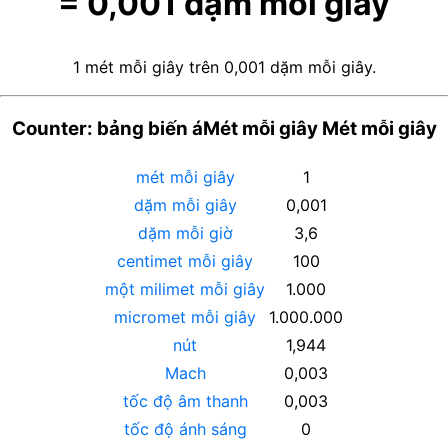
=
0,001
dặm mỗi giây
1 mét mỗi giây trên 0,001 dặm mỗi giây.
Counter: bảng biến áMét mỗi giây Mét mỗi giây
mét mỗi giây
1
dặm mỗi giây
0,001
dặm mỗi giờ
3,6
centimet mỗi giây
100
một milimet mỗi giây
1.000
micromet mỗi giây
1.000.000
nút
1,944
Mach
0,003
tốc độ âm thanh
0,003
tốc độ ánh sáng
0