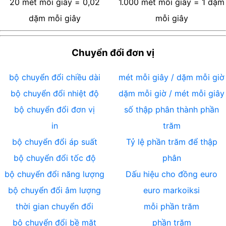
20
mét mỗi giây
=
0,02
1.000
mét mỗi giây
=
1
dặm
dặm mỗi giây
mỗi giây
Chuyển đổi đơn vị
bộ chuyển đổi chiều dài
mét mỗi giây / dặm mỗi giờ
bộ chuyển đổi nhiệt độ
dặm mỗi giờ / mét mỗi giây
bộ chuyển đổi đơn vị
số thập phân thành phần
in
trăm
bộ chuyển đổi áp suất
Tỷ lệ phần trăm để thập
bộ chuyển đổi tốc độ
phân
bộ chuyển đổi năng lượng
Dấu hiệu cho đồng euro
bộ chuyển đổi âm lượng
euro markoiksi
thời gian chuyển đổi
mỗi phần trăm
bộ chuyển đổi bề mặt
phần trăm