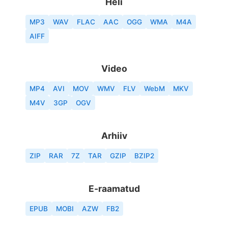
Heli
MP3
WAV
FLAC
AAC
OGG
WMA
M4A
AIFF
Video
MP4
AVI
MOV
WMV
FLV
WebM
MKV
M4V
3GP
OGV
Arhiiv
ZIP
RAR
7Z
TAR
GZIP
BZIP2
E-raamatud
EPUB
MOBI
AZW
FB2