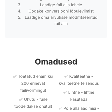
Laadige fail alla lehele
Oodake konversiooni lõpuleviimist
Laadige oma arvutisse modifitseeritud
fail alla
Omadused
✅
Toetatud enam kui
✅
Kvaliteetne -
200 erinevat
kvaliteetne teisendus
failivormingut
✅
Lihtne - lihtne
✅
Ohutu - faile
kasutada
töödeldakse ohutult
✅
Pole allalaadimisi -