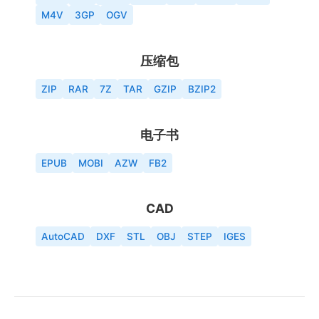
M4V
3GP
OGV
压缩包
ZIP
RAR
7Z
TAR
GZIP
BZIP2
电子书
EPUB
MOBI
AZW
FB2
CAD
AutoCAD
DXF
STL
OBJ
STEP
IGES