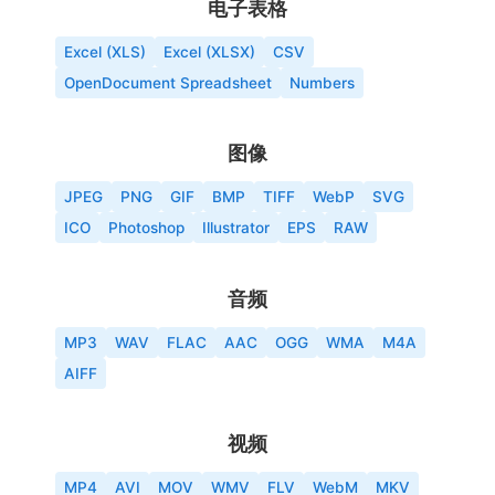
电子表格
Excel (XLS)
Excel (XLSX)
CSV
OpenDocument Spreadsheet
Numbers
图像
JPEG
PNG
GIF
BMP
TIFF
WebP
SVG
ICO
Photoshop
Illustrator
EPS
RAW
音频
MP3
WAV
FLAC
AAC
OGG
WMA
M4A
AIFF
视频
MP4
AVI
MOV
WMV
FLV
WebM
MKV