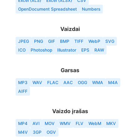
Excel (XLS)
Excel (XLSX)
CSV
OpenDocument Spreadsheet
Numbers
Vaizdai
JPEG
PNG
GIF
BMP
TIFF
WebP
SVG
ICO
Photoshop
Illustrator
EPS
RAW
Garsas
MP3
WAV
FLAC
AAC
OGG
WMA
M4A
AIFF
Vaizdo įrašas
MP4
AVI
MOV
WMV
FLV
WebM
MKV
M4V
3GP
OGV