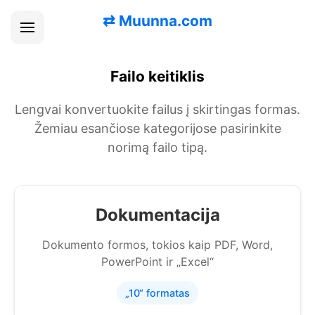
⇄
Muunna.com
Failo keitiklis
Lengvai konvertuokite failus į skirtingas formas.
Žemiau esančiose kategorijose pasirinkite
norimą failo tipą.
Dokumentacija
Dokumento formos, tokios kaip PDF, Word,
PowerPoint ir „Excel“
„10“ formatas