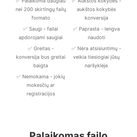
✅
Palaikoma daugiau
✅
Aukštos kokybės -
nei 200 skirtingų failų
aukštos kokybės
formato
konversija
✅
Saugi - failai
✅
Paprasta - lengva
apdorojami saugiai
naudoti
✅
Greitas -
✅
Nėra atsisiuntimų -
konversija bus greitai
veikia tiesiogiai jūsų
baigta
naršyklėje
✅
Nemokama - jokių
mokesčių ar
registracijos
Palaikomas failo