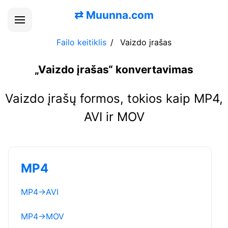
⇄
Muunna.com
Failo keitiklis
Vaizdo įrašas
„Vaizdo įrašas“ konvertavimas
Vaizdo įrašų formos, tokios kaip MP4,
AVI ir MOV
MP4
MP4
→
AVI
MP4
→
MOV