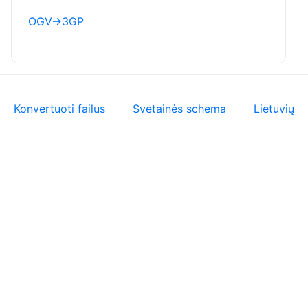
OGV
→
3GP
Konvertuoti failus
Svetainės schema
Lietuvių