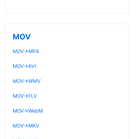
MOV
MOV
→
MP4
MOV
→
AVI
MOV
→
WMV
MOV
→
FLV
MOV
→
WebM
MOV
→
MKV