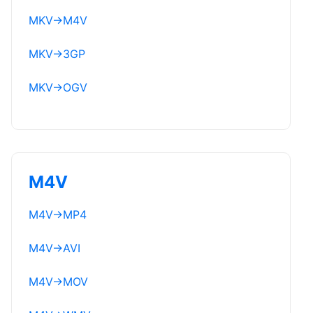
MKV
→
M4V
MKV
→
3GP
MKV
→
OGV
M4V
M4V
→
MP4
M4V
→
AVI
M4V
→
MOV