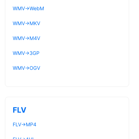
WMV
→
WebM
WMV
→
MKV
WMV
→
M4V
WMV
→
3GP
WMV
→
OGV
FLV
FLV
→
MP4