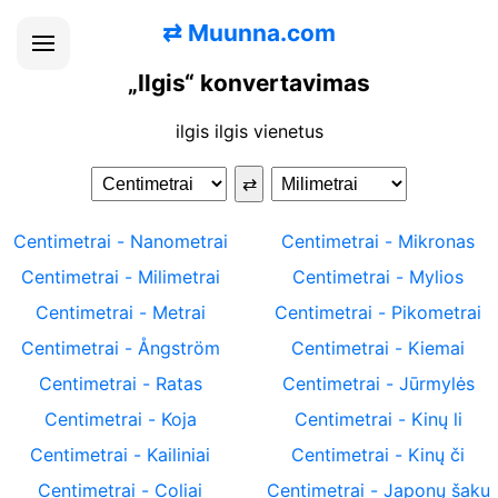
⇄
Muunna.com
„Ilgis“ konvertavimas
ilgis ilgis vienetus
⇄
Centimetrai
-
Nanometrai
Centimetrai
-
Mikronas
Centimetrai
-
Milimetrai
Centimetrai
-
Mylios
Centimetrai
-
Metrai
Centimetrai
-
Pikometrai
Centimetrai
-
Ångström
Centimetrai
-
Kiemai
Centimetrai
-
Ratas
Centimetrai
-
Jūrmylės
Centimetrai
-
Koja
Centimetrai
-
Kinų li
Centimetrai
-
Kailiniai
Centimetrai
-
Kinų či
Centimetrai
-
Coliai
Centimetrai
-
Japonų šaku