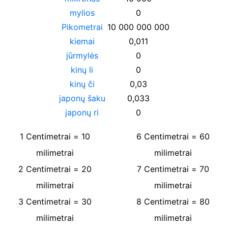
mylios
0
Pikometrai
10 000 000 000
kiemai
0,011
jūrmylės
0
kinų li
0
kinų či
0,03
japonų šaku
0,033
japonų ri
0
1
Centimetrai
=
10
6
Centimetrai
=
60
milimetrai
milimetrai
2
Centimetrai
=
20
7
Centimetrai
=
70
milimetrai
milimetrai
3
Centimetrai
=
30
8
Centimetrai
=
80
milimetrai
milimetrai