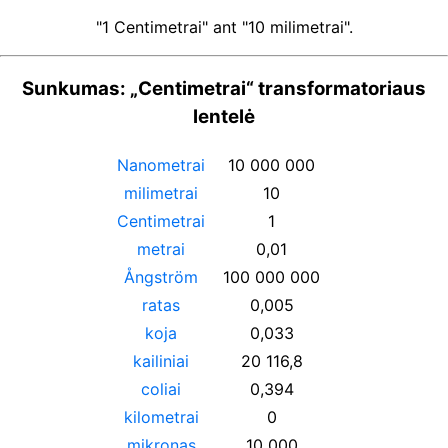
"1 Centimetrai" ant "10 milimetrai".
Sunkumas: „Centimetrai“ transformatoriaus
lentelė
Nanometrai
10 000 000
milimetrai
10
Centimetrai
1
metrai
0,01
Ångström
100 000 000
ratas
0,005
koja
0,033
kailiniai
20 116,8
coliai
0,394
kilometrai
0
mikronas
10 000