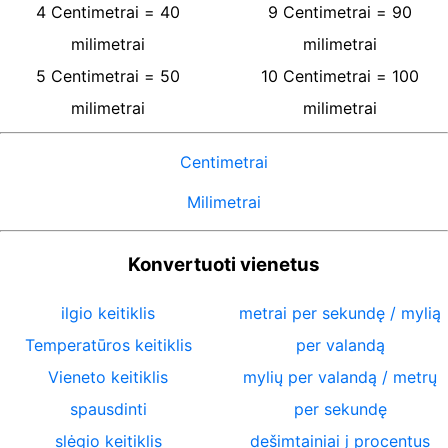
4
Centimetrai
=
40
9
Centimetrai
=
90
milimetrai
milimetrai
5
Centimetrai
=
50
10
Centimetrai
=
100
milimetrai
milimetrai
Centimetrai
Milimetrai
Konvertuoti vienetus
ilgio keitiklis
metrai per sekundę / mylią
Temperatūros keitiklis
per valandą
Vieneto keitiklis
mylių per valandą / metrų
spausdinti
per sekundę
slėgio keitiklis
dešimtainiai į procentus