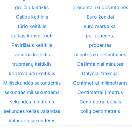
greičio keitiklis
procentai iki dešimtainės
Galios keitiklis
Euro ženklai
tūrio keitiklis
euro markoiksi
Laikas konvertuoti
per procentą
Paviršiaus keitiklis
procentas
valiutos keitiklis
minutės iki dešimtainės
trupmenų keitiklis
Dešimtainiai minutes
kriptovaliutų keitiklis
Dalyčiai frakcijai
Millisekundės sekundėmis
Centimetrai milimetrams
sekundės milisekundėms
Centimetrai į metrus
sekundės minutėms
Centimetrai coliais
sekundes kelias valandas
colių centimetrais
Valandos sekundėms