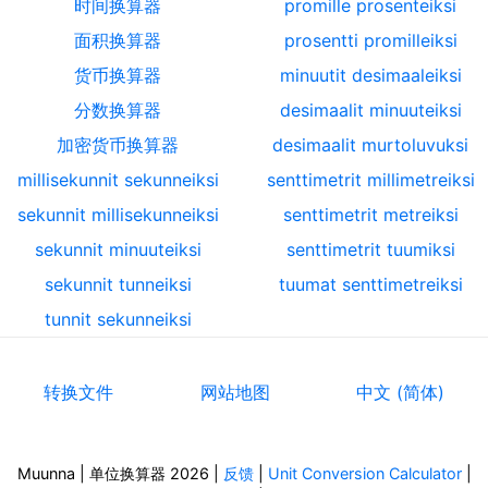
时间换算器
promille prosenteiksi
面积换算器
prosentti promilleiksi
货币换算器
minuutit desimaaleiksi
分数换算器
desimaalit minuuteiksi
加密货币换算器
desimaalit murtoluvuksi
millisekunnit sekunneiksi
senttimetrit millimetreiksi
sekunnit millisekunneiksi
senttimetrit metreiksi
sekunnit minuuteiksi
senttimetrit tuumiksi
sekunnit tunneiksi
tuumat senttimetreiksi
tunnit sekunneiksi
转换文件
网站地图
中文 (简体)
Muunna | 单位换算器 2026
|
反馈
|
Unit Conversion Calculator
|