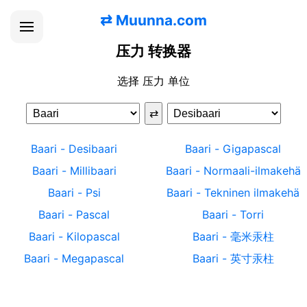
⇄
Muunna.com
压力 转换器
选择 压力 单位
⇄
Baari
-
Desibaari
Baari
-
Gigapascal
Baari
-
Millibaari
Baari
-
Normaali-ilmakehä
Baari
-
Psi
Baari
-
Tekninen ilmakehä
Baari
-
Pascal
Baari
-
Torri
Baari
-
Kilopascal
Baari
-
毫米汞柱
Baari
-
Megapascal
Baari
-
英寸汞柱