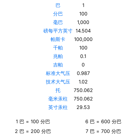
巴
1
分巴
100
毫巴
1,000
磅每平方英寸
14.504
帕斯卡
100,000
千帕
100
兆帕
0.1
吉帕
0
标准大气压
0.987
技术大气压
1.02
托
750.062
毫米汞柱
750.062
英寸汞柱
29.53
1
巴
=
100
分巴
6
巴
=
600
分巴
2
巴
=
200
分巴
7
巴
=
700
分巴