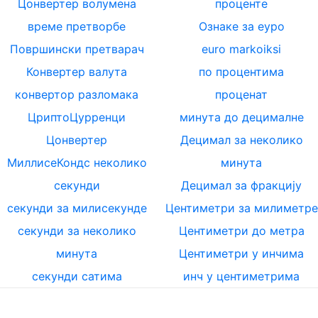
Цонвертер волумена
проценте
време претворбе
Ознаке за еуро
Површински претварач
euro markoiksi
Конвертер валута
по процентима
конвертор разломака
проценат
ЦриптоЦурренци
минута до децималне
Цонвертер
Децимал за неколико
МиллисеКондс неколико
минута
секунди
Децимал за фракцију
секунди за милисекунде
Центиметри за милиметре
секунди за неколико
Центиметри до метра
минута
Центиметри у инчима
секунди сатима
инч у центиметрима