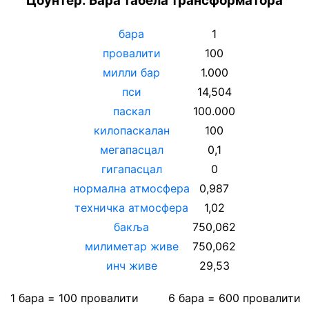
Цоунтер: Бара табела трансформатора
бара
1
провалити
100
милли бар
1.000
пси
14,504
паскал
100.000
килопаскалан
100
мегапасцал
0,1
гигапасцал
0
нормална атмосфера
0,987
техничка атмосфера
1,02
бакља
750,062
милиметар живе
750,062
инч живе
29,53
1
бара
=
100
провалити
6
бара
=
600
провалити