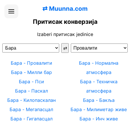
⇄
Muunna.com
Притисак конверзија
Izaberi притисак jedinice
⇄
Бара
-
Провалити
Бара
-
Нормална
Бара
-
Милли бар
атмосфера
Бара
-
Пси
Бара
-
Техничка
Бара
-
Паскал
атмосфера
Бара
-
Килопаскалан
Бара
-
Бакља
Бара
-
Мегапасцал
Бара
-
Милиметар живе
Бара
-
Гигапасцал
Бара
-
Инч живе