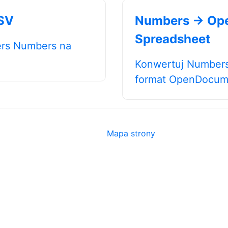
SV
Numbers → Op
Spreadsheet
rs Numbers na
Konwertuj Number
format OpenDocum
Mapa strony