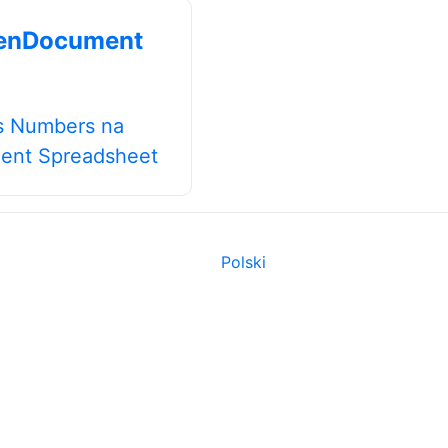
enDocument
s Numbers na
ent Spreadsheet
Polski