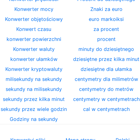
Konwerter mocy
Znaki za euro
Konwerter objętościowy
euro markoiksi
Konwert czasu
za procent
konwerter powierzchni
procent
Konwerter waluty
minuty do dziesiętnego
konwerter ułamków
dziesiętne przez kilka minut
Konwerter kryptowaluty
dziesiętne dla ułamka
milisekundy na sekundy
centymetry dla milimetrów
sekundy na milisekundy
centymetry do metrów
sekundy przez kilka minut
centymetry w centymetrach
sekundy przez wiele godzin
cal w centymetrach
Godziny na sekundy
Konwertuj pliki
Mapa strony
Polski