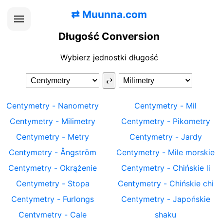
⇄
Muunna.com
Długość Conversion
Wybierz jednostki długość
⇄
Centymetry
-
Nanometry
Centymetry
-
Mil
Centymetry
-
Milimetry
Centymetry
-
Pikometry
Centymetry
-
Metry
Centymetry
-
Jardy
Centymetry
-
Ångström
Centymetry
-
Mile morskie
Centymetry
-
Okrążenie
Centymetry
-
Chińskie li
Centymetry
-
Stopa
Centymetry
-
Chińskie chi
Centymetry
-
Furlongs
Centymetry
-
Japońskie
Centymetry
-
Cale
shaku