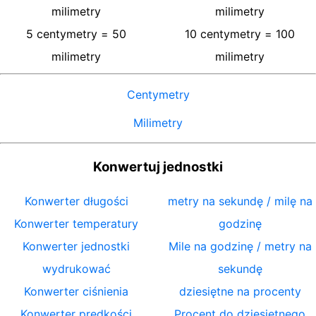
milimetry
milimetry
5
centymetry
=
50
10
centymetry
=
100
milimetry
milimetry
Centymetry
Milimetry
Konwertuj jednostki
Konwerter długości
metry na sekundę / milę na
Konwerter temperatury
godzinę
Konwerter jednostki
Mile na godzinę / metry na
wydrukować
sekundę
Konwerter ciśnienia
dziesiętne na procenty
Konwerter prędkości
Procent do dziesiętnego