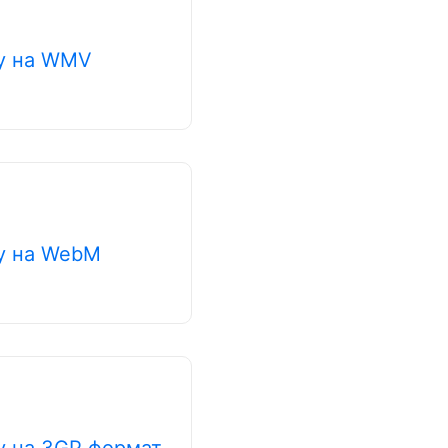
у на WMV
у на WebM
у на 3GP формат