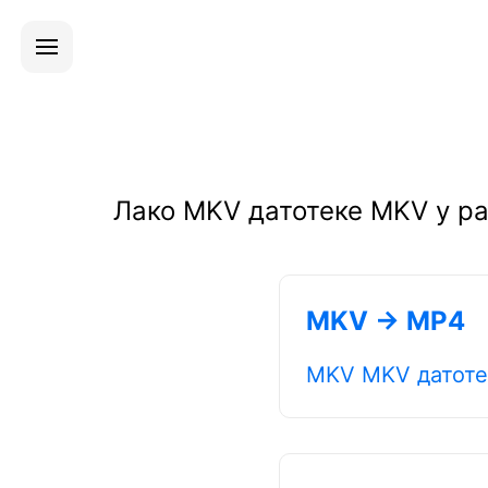
Лако MKV датотеке MKV у ра
MKV → MP4
MKV MKV датоте