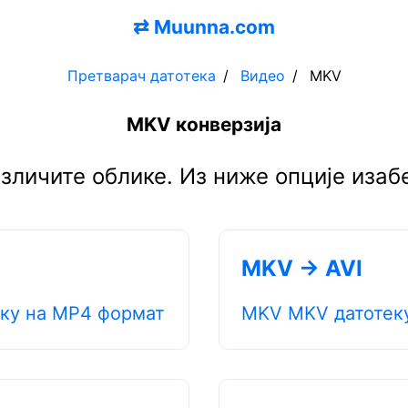
⇄
Muunna.com
Претварач датотека
Видео
MKV
MKV конверзија
зличите облике. Из ниже опције изабе
MKV → AVI
ку на MP4 формат
MKV MKV датотеку