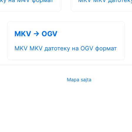
MKV → OGV
MKV MKV датотеку на OGV формат
Mapa sajta