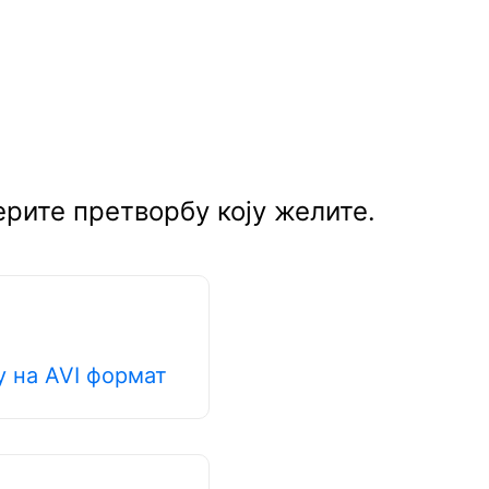
рите претворбу коју желите.
 на AVI формат