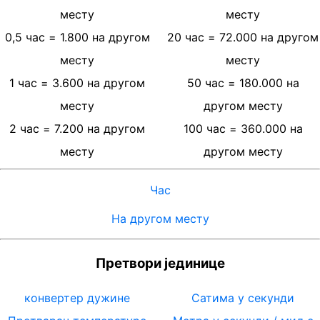
месту
месту
0,5
час
=
1.800
на другом
20
час
=
72.000
на другом
месту
месту
1
час
=
3.600
на другом
50
час
=
180.000
на
месту
другом месту
2
час
=
7.200
на другом
100
час
=
360.000
на
месту
другом месту
Час
На другом месту
Претвори јединице
конвертер дужине
Сатима у секунди