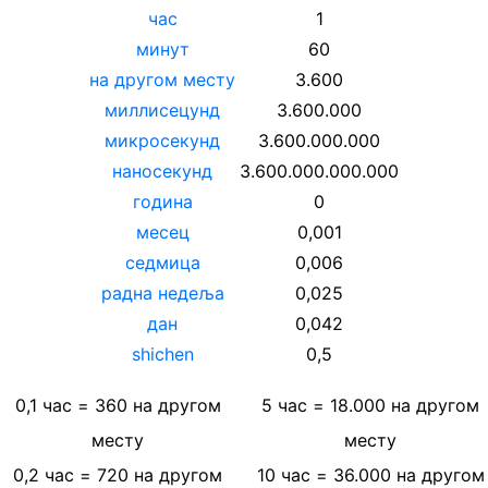
час
1
минут
60
на другом месту
3.600
миллисецунд
3.600.000
микросекунд
3.600.000.000
наносекунд
3.600.000.000.000
година
0
месец
0,001
седмица
0,006
радна недеља
0,025
дан
0,042
shichen
0,5
0,1
час
=
360
на другом
5
час
=
18.000
на другом
месту
месту
0,2
час
=
720
на другом
10
час
=
36.000
на другом