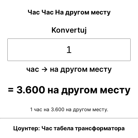
Час Час На другом месту
Konvertuj
час
→
на другом месту
=
3.600
на другом месту
1 час на 3.600 на другом месту.
Цоунтер: Час табела трансформатора