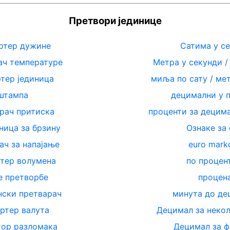
Претвори јединице
ртер дужине
Сатима у с
ач температуре
Метра у секунди /
тер јединица
миља по сату / ме
штампа
децимални у 
рач притиска
проценти за децим
ница за брзину
Ознаке за
ач за напајање
euro marko
тер волумена
по процен
е претворбе
процен
ски претварач
минута до де
ртер валута
Децимал за неко
тор разломака
Децимал за ф