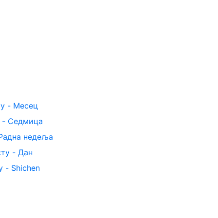
ту
-
Месец
-
Седмица
Радна недеља
сту
-
Дан
у
-
Shichen