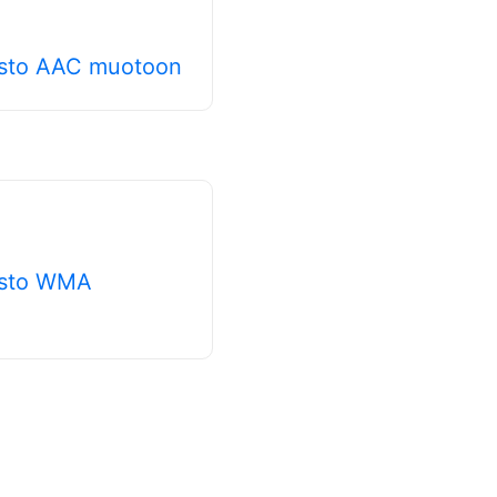
osto AAC muotoon
osto WMA