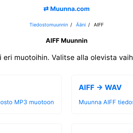
⇄
Muunna.com
Tiedostomuunnin
Ääni
AIFF
AIFF Muunnin
 eri muotoihin. Valitse alla olevista v
AIFF → WAV
dosto MP3 muotoon
Muunna AIFF tied