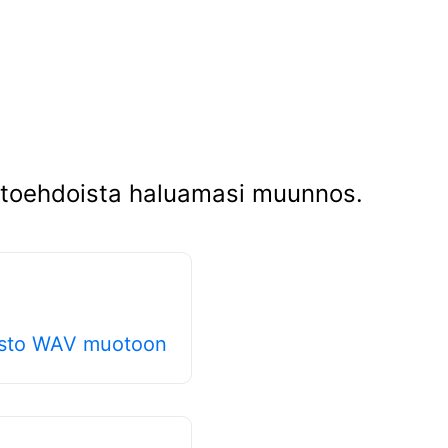
aihtoehdoista haluamasi muunnos.
osto WAV muotoon