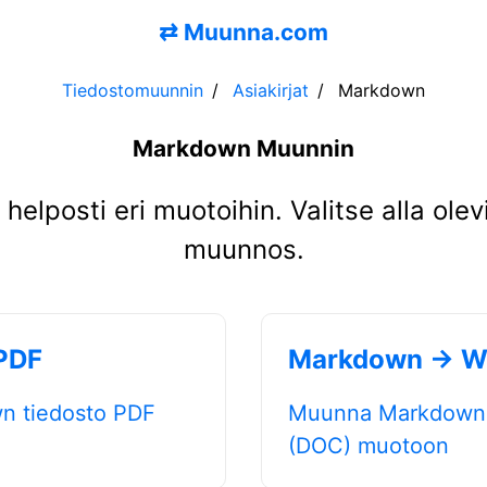
⇄
Muunna.com
Tiedostomuunnin
Asiakirjat
Markdown
Markdown Muunnin
lposti eri muotoihin. Valitse alla ole
muunnos.
PDF
Markdown → W
 tiedosto PDF
Muunna Markdown 
(DOC) muotoon