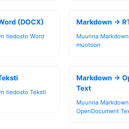
Word (DOCX)
Markdown → R
 tiedosto Word
Muunna Markdown 
muotoon
eksti
Markdown → O
Text
 tiedosto Teksti
Muunna Markdown 
OpenDocument Tex