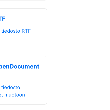
TF
tiedosto RTF
penDocument
tiedosto
t muotoon