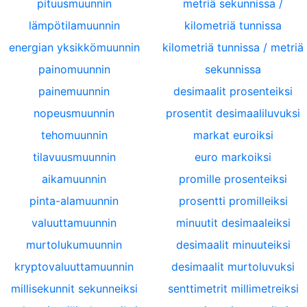
pituusmuunnin
metriä sekunnissa /
lämpötilamuunnin
kilometriä tunnissa
energian yksikkömuunnin
kilometriä tunnissa / metriä
painomuunnin
sekunnissa
painemuunnin
desimaalit prosenteiksi
nopeusmuunnin
prosentit desimaaliluvuksi
tehomuunnin
markat euroiksi
tilavuusmuunnin
euro markoiksi
aikamuunnin
promille prosenteiksi
pinta-alamuunnin
prosentti promilleiksi
valuuttamuunnin
minuutit desimaaleiksi
murtolukumuunnin
desimaalit minuuteiksi
kryptovaluuttamuunnin
desimaalit murtoluvuksi
millisekunnit sekunneiksi
senttimetrit millimetreiksi