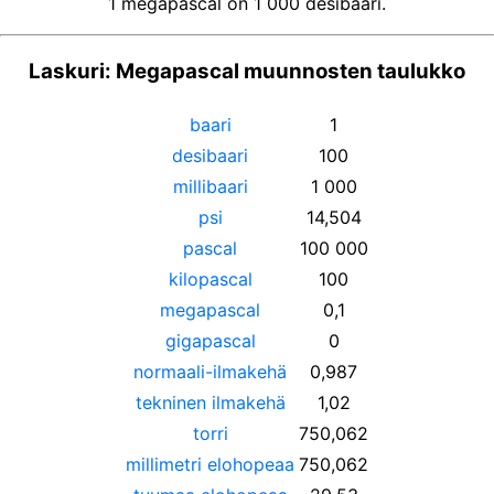
1 megapascal on 1 000 desibaari.
Laskuri: Megapascal muunnosten taulukko
baari
1
desibaari
100
millibaari
1 000
psi
14,504
pascal
100 000
kilopascal
100
megapascal
0,1
gigapascal
0
normaali-ilmakehä
0,987
tekninen ilmakehä
1,02
torri
750,062
millimetri elohopeaa
750,062