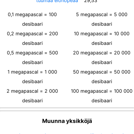
tuumaa elohopeaa
29,53
0,1
megapascal
=
100
5
megapascal
=
5 000
desibaari
desibaari
0,2
megapascal
=
200
10
megapascal
=
10 000
desibaari
desibaari
0,5
megapascal
=
500
20
megapascal
=
20 000
desibaari
desibaari
1
megapascal
=
1 000
50
megapascal
=
50 000
desibaari
desibaari
2
megapascal
=
2 000
100
megapascal
=
100 000
desibaari
desibaari
Muunna yksikköjä