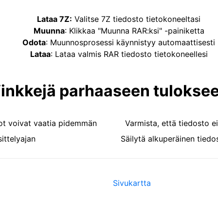
Lataa 7Z
:
Valitse 7Z tiedosto tietokoneeltasi
Muunna
:
Klikkaa "Muunna RAR:ksi" -painiketta
Odota
:
Muunnosprosessi käynnistyy automaattisesti
Lataa
:
Lataa valmis RAR tiedosto tietokoneellesi
inkkejä parhaaseen tulokse
ot voivat vaatia pidemmän
Varmista, että tiedosto e
ittelyajan
Säilytä alkuperäinen tied
Sivukartta