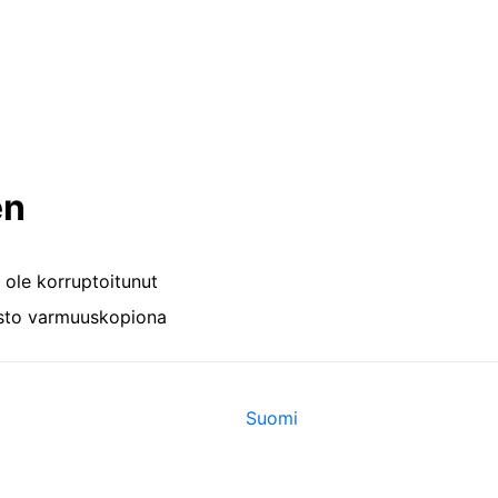
en
i ole korruptoitunut
osto varmuuskopiona
Suomi