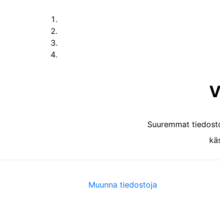
V
Suuremmat tiedost
käs
Muunna tiedostoja