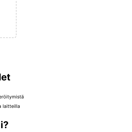
et
eröitymistä
 laitteilla
i?