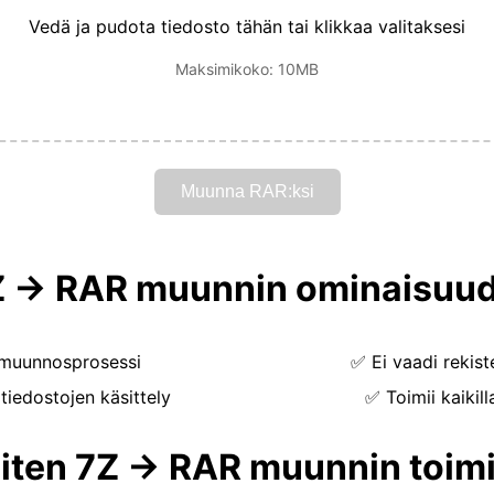
Vedä ja pudota tiedosto tähän tai klikkaa valitaksesi
Maksimikoko: 10MB
Muunna RAR:ksi
Z → RAR muunnin ominaisuud
muunnosprosessi
✅
Ei vaadi rekist
 tiedostojen käsittely
✅
Toimii kaikilla
iten 7Z → RAR muunnin toimi