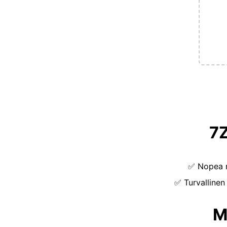
7
✅
Nopea 
✅
Turvallinen
M