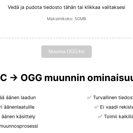
Vedä ja pudota tiedosto tähän tai klikkaa valitaksesi
Maksimikoko: 50MB
Muunna OGG:ksi
C → OGG muunnin ominaisu
tää äänen laadun
✅
Turvallinen tiedos
ri äänenlaatuille
✅
Ei vaadi rekist
äänen käsittely
✅
Toimii kaikilla
muunnosprosessi