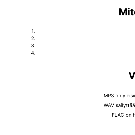
Mit
V
MP3 on yleis
WAV säilyttää
FLAC on h