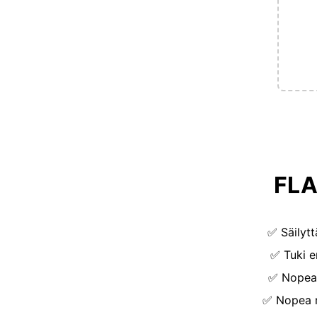
FLA
✅
Säilyt
✅
Tuki e
✅
Nopea 
✅
Nopea 