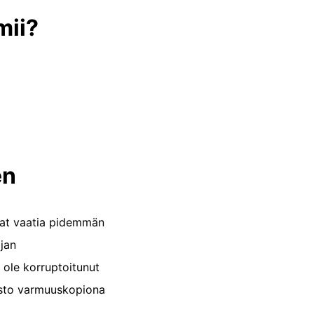
mii?
en
at vaatia pidemmän
ajan
i ole korruptoitunut
osto varmuuskopiona