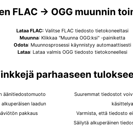
en FLAC → OGG muunnin toi
Lataa FLAC
:
Valitse FLAC tiedosto tietokoneeltasi
Muunna
:
Klikkaa "Muunna OGG:ksi" -painiketta
Odota
:
Muunnosprosessi käynnistyy automaattisesti
Lataa
:
Lataa valmis OGG tiedosto tietokoneellesi
inkkejä parhaaseen tulokse
in äänitiedostomuoto
Suuremmat tiedostot voiv
 alkuperäisen laadun
käsittely
äviötön pakkaus
Varmista, että tiedosto e
Säilytä alkuperäinen tied