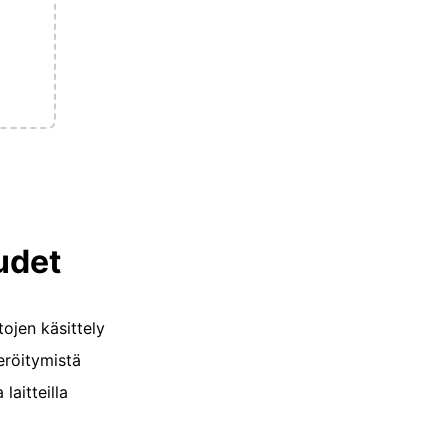
udet
tojen käsittely
eröitymistä
 laitteilla