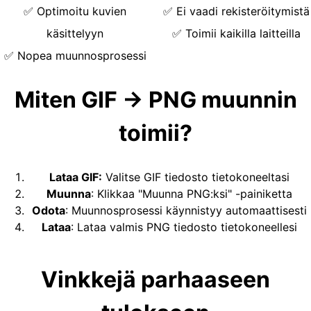
✅
Optimoitu kuvien
✅
Ei vaadi rekisteröitymistä
käsittelyyn
✅
Toimii kaikilla laitteilla
✅
Nopea muunnosprosessi
Miten GIF → PNG muunnin
toimii?
Lataa GIF
:
Valitse GIF tiedosto tietokoneeltasi
Muunna
:
Klikkaa "Muunna PNG:ksi" -painiketta
Odota
:
Muunnosprosessi käynnistyy automaattisesti
Lataa
:
Lataa valmis PNG tiedosto tietokoneellesi
Vinkkejä parhaaseen