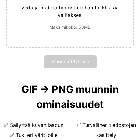
Vedä ja pudota tiedosto tähän tai klikkaa
valitaksesi
Maksimikoko: 50MB
Muunna PNG:ksi
GIF → PNG muunnin
ominaisuudet
✅
Säilyttää kuvan laadun
✅
Turvallinen tiedostojen
✅
Tuki eri väritiloille
käsittely