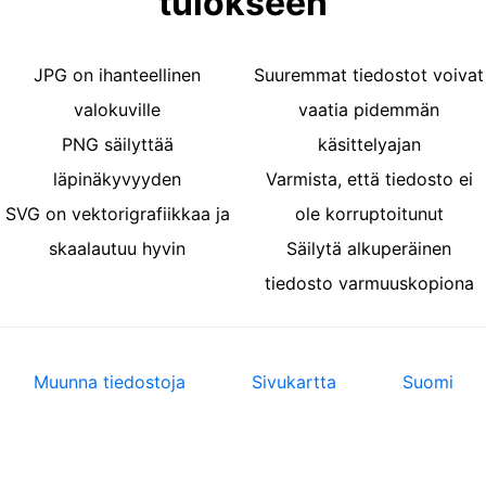
tulokseen
JPG on ihanteellinen
Suuremmat tiedostot voivat
valokuville
vaatia pidemmän
PNG säilyttää
käsittelyajan
läpinäkyvyyden
Varmista, että tiedosto ei
SVG on vektorigrafiikkaa ja
ole korruptoitunut
skaalautuu hyvin
Säilytä alkuperäinen
tiedosto varmuuskopiona
Muunna tiedostoja
Sivukartta
Suomi