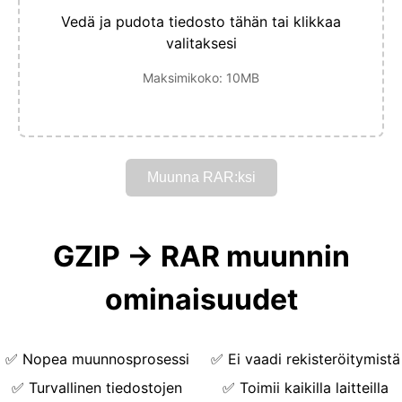
Vedä ja pudota tiedosto tähän tai klikkaa
valitaksesi
Maksimikoko: 10MB
Muunna RAR:ksi
GZIP → RAR muunnin
ominaisuudet
✅
Nopea muunnosprosessi
✅
Ei vaadi rekisteröitymistä
✅
Turvallinen tiedostojen
✅
Toimii kaikilla laitteilla