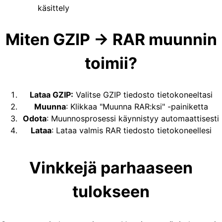
käsittely
Miten GZIP → RAR muunnin
toimii?
Lataa GZIP
:
Valitse GZIP tiedosto tietokoneeltasi
Muunna
:
Klikkaa "Muunna RAR:ksi" -painiketta
Odota
:
Muunnosprosessi käynnistyy automaattisesti
Lataa
:
Lataa valmis RAR tiedosto tietokoneellesi
Vinkkejä parhaaseen
tulokseen