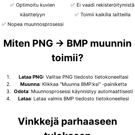
✅
Optimoitu kuvien
✅
Ei vaadi rekisteröitymistä
käsittelyyn
✅
Toimii kaikilla laitteilla
✅
Nopea muunnosprosessi
Miten PNG → BMP muunnin
toimii?
Lataa PNG
:
Valitse PNG tiedosto tietokoneeltasi
Muunna
:
Klikkaa "Muunna BMP:ksi" -painiketta
Odota
:
Muunnosprosessi käynnistyy automaattisesti
Lataa
:
Lataa valmis BMP tiedosto tietokoneellesi
Vinkkejä parhaaseen