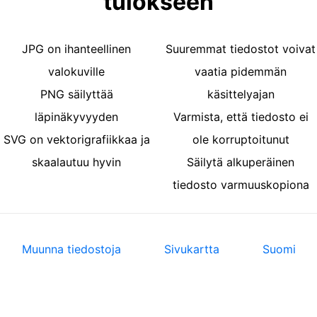
tulokseen
JPG on ihanteellinen
Suuremmat tiedostot voivat
valokuville
vaatia pidemmän
PNG säilyttää
käsittelyajan
läpinäkyvyyden
Varmista, että tiedosto ei
SVG on vektorigrafiikkaa ja
ole korruptoitunut
skaalautuu hyvin
Säilytä alkuperäinen
tiedosto varmuuskopiona
Muunna tiedostoja
Sivukartta
Suomi