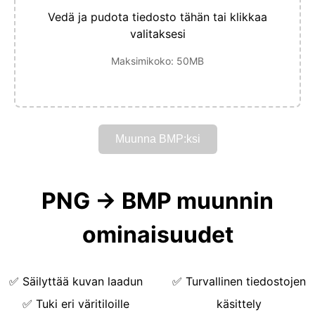
Vedä ja pudota tiedosto tähän tai klikkaa
valitaksesi
Maksimikoko: 50MB
Muunna BMP:ksi
PNG → BMP muunnin
ominaisuudet
✅
Säilyttää kuvan laadun
✅
Turvallinen tiedostojen
✅
Tuki eri väritiloille
käsittely