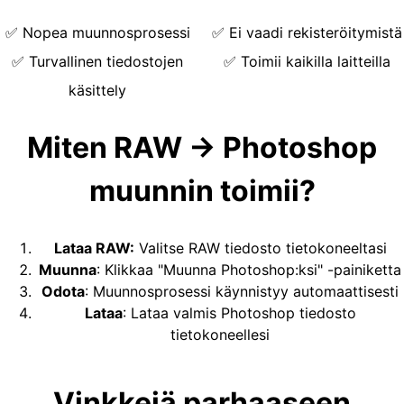
✅
Nopea muunnosprosessi
✅
Ei vaadi rekisteröitymistä
✅
Turvallinen tiedostojen
✅
Toimii kaikilla laitteilla
käsittely
Miten RAW → Photoshop
muunnin toimii?
Lataa RAW
:
Valitse RAW tiedosto tietokoneeltasi
Muunna
:
Klikkaa "Muunna Photoshop:ksi" -painiketta
Odota
:
Muunnosprosessi käynnistyy automaattisesti
Lataa
:
Lataa valmis Photoshop tiedosto
tietokoneellesi
Vinkkejä parhaaseen