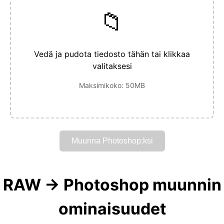
📁
Vedä ja pudota tiedosto tähän tai klikkaa
valitaksesi
Maksimikoko: 50MB
Muunna Photoshop:ksi
RAW → Photoshop muunnin
ominaisuudet