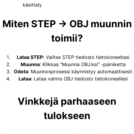
käsittely
Miten STEP → OBJ muunnin
toimii?
Lataa STEP
:
Valitse STEP tiedosto tietokoneeltasi
Muunna
:
Klikkaa "Muunna OBJ:ksi" -painiketta
Odota
:
Muunnosprosessi käynnistyy automaattisesti
Lataa
:
Lataa valmis OBJ tiedosto tietokoneellesi
Vinkkejä parhaaseen
tulokseen