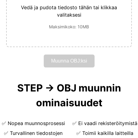
Vedä ja pudota tiedosto tähän tai klikkaa
valitaksesi
Maksimikoko: 10MB
Muunna OBJ:ksi
STEP → OBJ muunnin
ominaisuudet
✅
Nopea muunnosprosessi
✅
Ei vaadi rekisteröitymistä
✅
Turvallinen tiedostojen
✅
Toimii kaikilla laitteilla