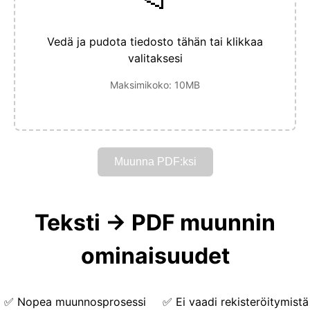
Vedä ja pudota tiedosto tähän tai klikkaa
valitaksesi
Maksimikoko: 10MB
Muunna PDF:ksi
Teksti → PDF muunnin
ominaisuudet
✅
Nopea muunnosprosessi
✅
Ei vaadi rekisteröitymistä