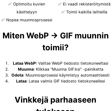
✅
Optimoitu kuvien
✅
Ei vaadi rekisteröitymistä
käsittelyyn
✅
Toimii kaikilla laitteilla
✅
Nopea muunnosprosessi
Miten WebP → GIF muunnin
toimii?
Lataa WebP
:
Valitse WebP tiedosto tietokoneeltasi
Muunna
:
Klikkaa "Muunna GIF:ksi" -painiketta
Odota
:
Muunnosprosessi käynnistyy automaattisesti
Lataa
:
Lataa valmis GIF tiedosto tietokoneellesi
Vinkkejä parhaaseen