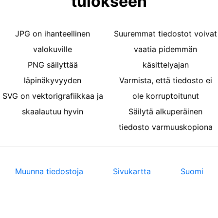
tulokseen
JPG on ihanteellinen
Suuremmat tiedostot voivat
valokuville
vaatia pidemmän
PNG säilyttää
käsittelyajan
läpinäkyvyyden
Varmista, että tiedosto ei
SVG on vektorigrafiikkaa ja
ole korruptoitunut
skaalautuu hyvin
Säilytä alkuperäinen
tiedosto varmuuskopiona
Muunna tiedostoja
Sivukartta
Suomi