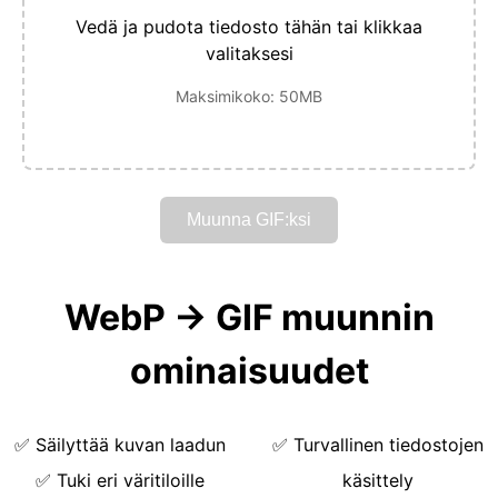
Vedä ja pudota tiedosto tähän tai klikkaa
valitaksesi
Maksimikoko: 50MB
Muunna GIF:ksi
WebP → GIF muunnin
ominaisuudet
✅
Säilyttää kuvan laadun
✅
Turvallinen tiedostojen
✅
Tuki eri väritiloille
käsittely