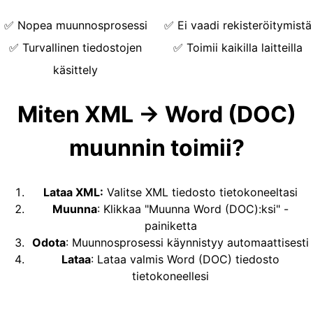
✅
Nopea muunnosprosessi
✅
Ei vaadi rekisteröitymistä
✅
Turvallinen tiedostojen
✅
Toimii kaikilla laitteilla
käsittely
Miten XML → Word (DOC)
muunnin toimii?
Lataa XML
:
Valitse XML tiedosto tietokoneeltasi
Muunna
:
Klikkaa "Muunna Word (DOC):ksi" -
painiketta
Odota
:
Muunnosprosessi käynnistyy automaattisesti
Lataa
:
Lataa valmis Word (DOC) tiedosto
tietokoneellesi