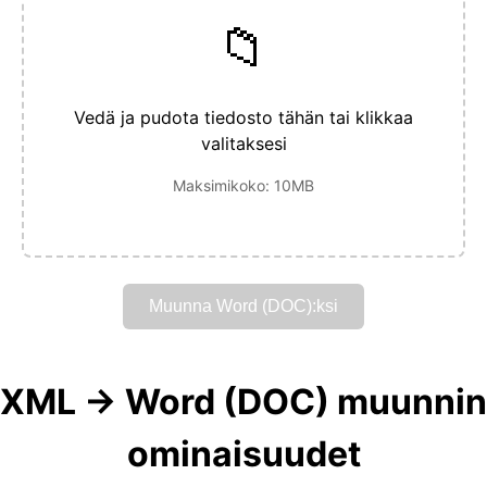
📁
Vedä ja pudota tiedosto tähän tai klikkaa
valitaksesi
Maksimikoko: 10MB
Muunna Word (DOC):ksi
XML → Word (DOC) muunnin
ominaisuudet