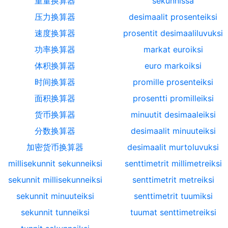
重量换算器
sekunnissa
压力换算器
desimaalit prosenteiksi
速度换算器
prosentit desimaaliluvuksi
功率换算器
markat euroiksi
体积换算器
euro markoiksi
时间换算器
promille prosenteiksi
面积换算器
prosentti promilleiksi
货币换算器
minuutit desimaaleiksi
分数换算器
desimaalit minuuteiksi
加密货币换算器
desimaalit murtoluvuksi
millisekunnit sekunneiksi
senttimetrit millimetreiksi
sekunnit millisekunneiksi
senttimetrit metreiksi
sekunnit minuuteiksi
senttimetrit tuumiksi
sekunnit tunneiksi
tuumat senttimetreiksi