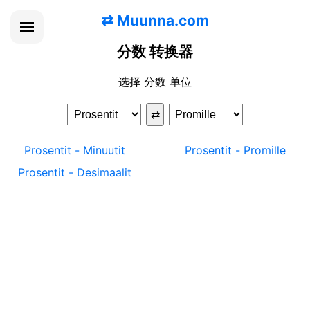
⇄
Muunna.com
分数 转换器
选择 分数 单位
⇄
Prosentit
-
Minuutit
Prosentit
-
Promille
Prosentit
-
Desimaalit