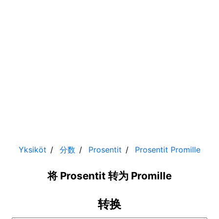
Yksiköt
分数
Prosentit
Prosentit
Promille
将 Prosentit 转为 Promille
转换